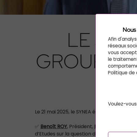
Nous 
LE SYN
Afin d'analys
réseaux soci
GROUPE D
vous accepti
le traitemen
comportement
Politique de
Voulez-vous
Le 21 mai 2025, le SYNEA était auditionné p
✅
Benoît ROY
, Président,
Fabien Auberger
,
d’Etudes sur la question de l’accès au s