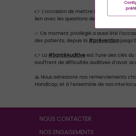
Confi
préf
👉 L’occasion de mettre lumière le rôle de l
lien avec les questions de santé mentale et
✅ Ce moment privilégié a aussi été l’occ
des patients, depuis la
#prévention
jusqu’
👉 La
#SantéAuditive
est l’une des clés du
souffrent de difficultés auditives d’avoir 
🙏 Nous adressons nos remerciements chal
Handicap, et à l’ensemble de nos interlocu
NOUS CONTACTER
NOS ENGAGEMENTS