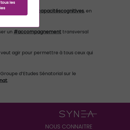
tous les
ies
nforcement des
#capacitéscognitives
, en
ser un
#accompagnement
transversal
veut agir pour permettre à tous ceux qui
 Groupe d’Etudes Sénatorial sur le
nat
.
NOUS CONNAITRE