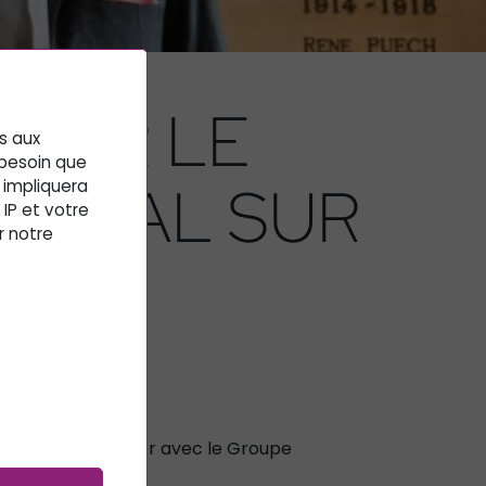
 PAR LE
es aux
 besoin que
ORIAL SUR
 impliquera
IP et votre
r notre
t ainsi pu échanger avec le Groupe
andicap
.