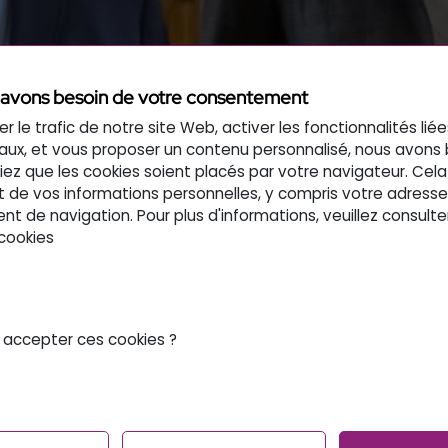
avons besoin de votre consentement
EA AUDITIONNÉ
er le trafic de notre site Web, activer les fonctionnalités lié
aux, et vous proposer un contenu personnalisé, nous avons
’ETUDES SÉNAT
ez que les cookies soient placés par votre navigateur. Cela
t de vos informations personnelles, y compris votre adresse 
 de navigation. Pour plus d'informations, veuillez consulte
 cookies
LE HANDICAP.
 accepter ces cookies ?
ar le Groupe d’Etudes Sénatorial sur le Handicap.
 Vice-Président, et
Patrick Vacquier
, Délégué Général, on
oin et de l’accompagnement des personnes porteuses de
h