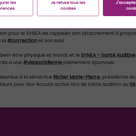
gurer les
Je refuse tous les
J'accepte 
érences
cookies
cook
’appareillage dans la lutte contre l’
#isolement
et le re
 d’inclusion.
asion pour le SYNEA de rappeler son attachement à propo
à la
#correction
et son suivi.
 bien-être physique et moral, et le
SYNEA – Santé Auditive
accès à une
#viequotidienne
pleinement épanouie.
eureux à la sénatrice
Richer Marie-Pierre
, présidente du
teurs pour leur écoute active lors de cette audition au
Sé